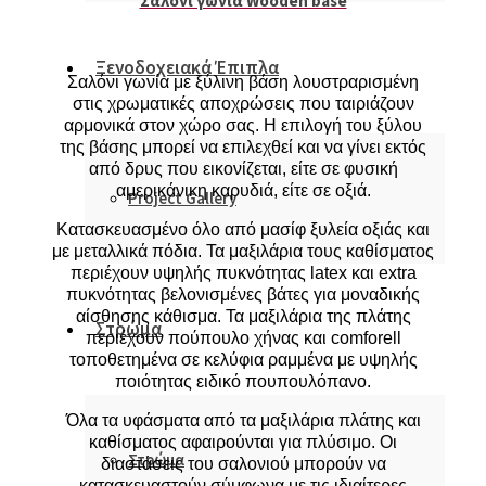
Σαλόνι γωνία Wooden base
Ξενοδοχειακά Έπιπλα
Σαλόνι γωνία με ξύλινη βάση λουστραρισμένη
στις χρωματικές αποχρώσεις που ταιριάζουν
αρμονικά στον χώρο σας. Η επιλογή του ξύλου
της βάσης μπορεί να επιλεχθεί και να γίνει εκτός
από δρυς που εικονίζεται, είτε σε φυσική
αμερικάνικη καρυδιά, είτε σε οξιά.
Project Gallery
Κατασκευασμένο όλο από μασίφ ξυλεία οξιάς και
με μεταλλικά πόδια. Τα μαξιλάρια τους καθίσματος
περιέχουν υψηλής πυκνότητας latex και extra
πυκνότητας βελονισμένες βάτες για μοναδικής
αίσθησης κάθισμα. Τα μαξιλάρια της πλάτης
Στρώμα
περιέχουν πούπουλο χήνας και comforell
τοποθετημένα σε κελύφια ραμμένα με υψηλής
ποιότητας ειδικό πουπουλόπανο.
Όλα τα υφάσματα από τα μαξιλάρια πλάτης και
καθίσματος αφαιρούνται για πλύσιμο. Οι
Στρώμα
διαστάσεις του σαλονιού μπορούν να
κατασκευαστούν σύμφωνα με τις ιδιαίτερες