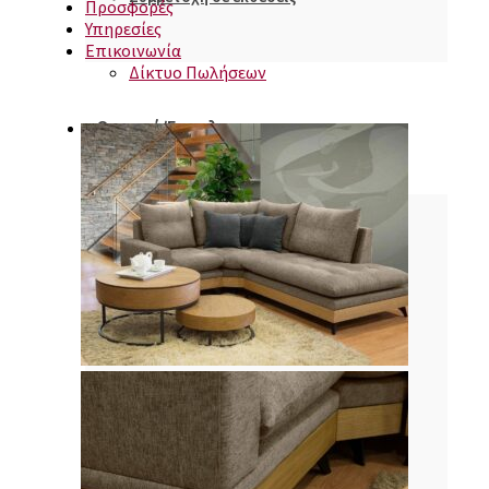
Προσφορές
Υπηρεσίες
Επικοινωνία
Δίκτυο Πωλήσεων
Οικιακά Έπιπλα
Κρεβατοκάμαρες
Σαλόνια