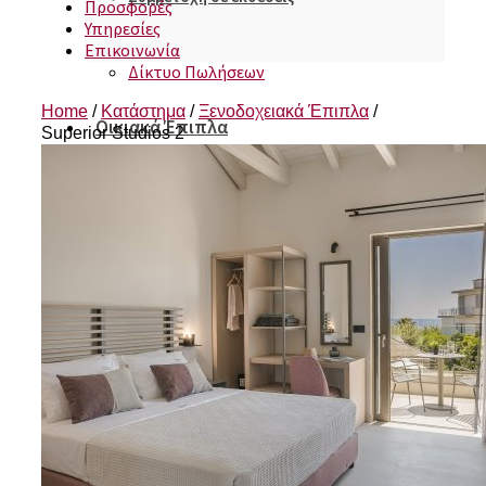
Προσφορές
Υπηρεσίες
Επικοινωνία
Δίκτυο Πωλήσεων
Home
/
Κατάστημα
/
Ξενοδοχειακά Έπιπλα
/
Οικιακά Έπιπλα
Superior Studios 2
Κρεβατοκάμαρες
Σαλόνια