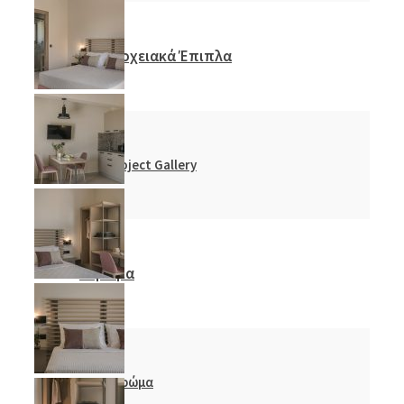
Ξενοδοχειακά Έπιπλα
Project Gallery
Στρώμα
Στρώμα