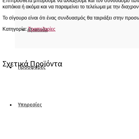
Επιπρόσθετα μπορούμε να αλλάξουμε και τον συνδυασμό των 
καπάκια ή ακόμα και να παραμείνει το τελείωμα με την διαχρον
Το σίγουρο είναι ότι ένας συνδυασμός θα ταιριάξει στην προσ
Κατηγορία:
Τραπεζαρίες
Αξεσουάρ
Σχετικά Προϊόντα
Προσφορές
Υπηρεσίες