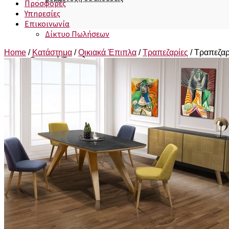
Προσφορές
Υπηρεσίες
Επικοινωνία
Δίκτυο Πωλήσεων
Home
/
Κατάστημα
/
Οικιακά Έπιπλα
/
Τραπεζαρίες
/
Τραπεζαρ
Οικιακά Έπιπλα
Κρεβατοκάμαρες
Σαλόνια