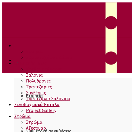
Εταιρεία
Συμμετοχή σε εκθέσεις
Οικιακά Έπιπλα
Κρεβατοκάμαρες
Σαλόνια
Πολυθρόνες
Τραπεζαρίες
Συνθέσεις
Εταιρεία
Τραπεζάκια Σαλονιού
Ξενοδοχειακά Έπιπλα
Project Gallery
Στρώμα
Στρώμα
Αξεσουάρ
Συμμετοχή σε εκθέσεις