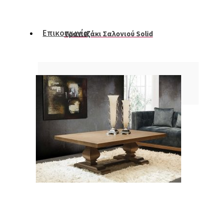
Επικοινωνία
Τραπεζάκι Σαλονιού Solid
Δίκτυο Πωλήσεων